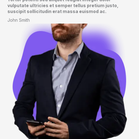
vulputate ultricies et semper tellus pretium justo,
suscipit sollicitudin erat massa euismod ac.​
John Smith