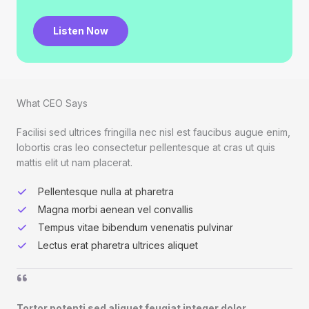
Listen Now
What CEO Says​
Facilisi sed ultrices fringilla nec nisl est faucibus augue enim,
lobortis cras leo consectetur pellentesque at cras ut quis
mattis elit ut nam placerat.
Pellentesque nulla at pharetra
Magna morbi aenean vel convallis
Tempus vitae bibendum venenatis pulvinar
Lectus erat pharetra ultrices aliquet
Tortor potenti sed aliquet feugiat integer dolor