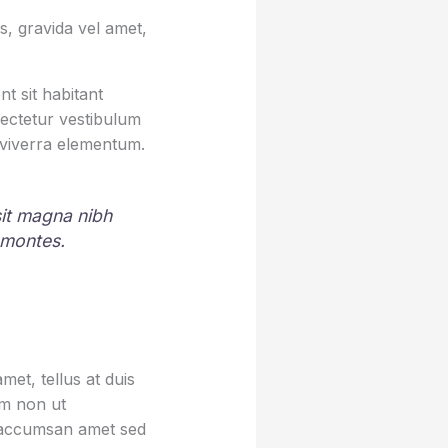
, gravida vel amet,
t sit habitant
sectetur vestibulum
 viverra elementum.
 sit magna nibh
 montes.
et, tellus at duis
um non ut
sa accumsan amet sed