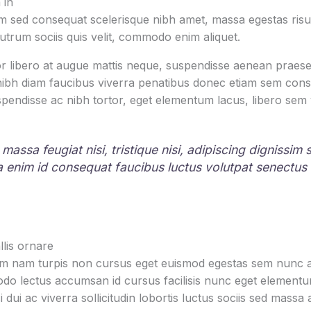
 in
 sed consequat scelerisque nibh amet, massa egestas risus
rutrum sociis quis velit, commodo enim aliquet.
r libero at augue mattis neque, suspendisse aenean praesen
 nibh diam faucibus viverra penatibus donec etiam sem con
pendisse ac nibh tortor, eget elementum lacus, libero sem
 massa feugiat nisi, tristique nisi, adipiscing dignissim
la enim id consequat faucibus luctus volutpat senectus
lis ornare
um nam turpis non cursus eget euismod egestas sem nunc am
o lectus accumsan id cursus facilisis nunc eget element
i dui ac viverra sollicitudin lobortis luctus sociis sed mas