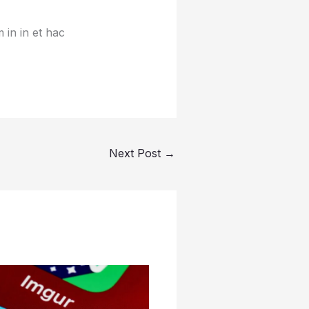
 in in et hac
Next Post
→