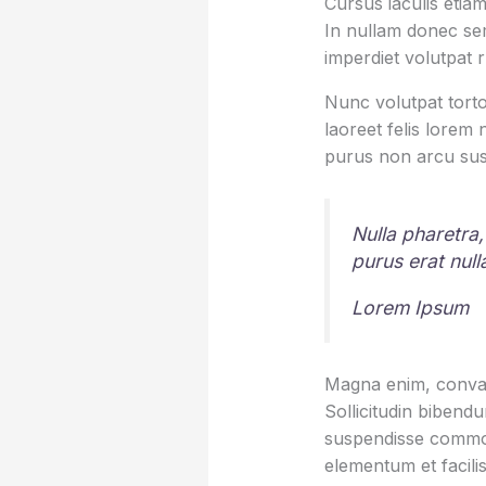
Cursus iaculis etiam
In nullam donec sem
imperdiet volutpat 
Nunc volutpat torto
laoreet felis lorem
purus non arcu sus
Nulla pharetra,
purus erat nul
Lorem Ipsum
Magna enim, conval
Sollicitudin bibend
suspendisse commod
elementum et facilis