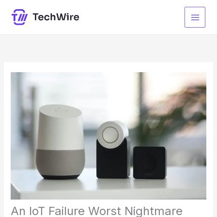
Skip
to
content
An IoT Failure Worst Nightmare